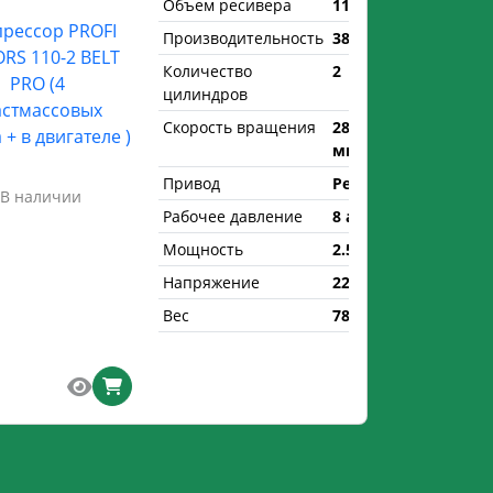
Объем ресивера
110 л.
рессор PROFI
Производительность
380 л/мин
RS 110-2 BELT
Количество
2
PRO (4
цилиндров
астмассовых
Скорость вращения
2850 об/
 + в двигателе )
мин
Привод
Ременной
В наличии
Рабочее давление
8 атм.
Мощность
2.5 кВт
Напряжение
220 В
Вес
78 кг