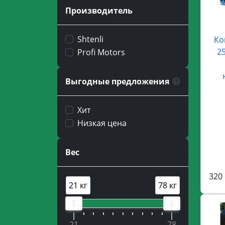
Производитель
Shtenli
Ко
25
Profi Motors
Выгодные предложения
Хит
Низкая цена
Вес
320 
21 кг
78 кг
21
78