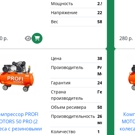
Мощность
2.5 кВт
Напряжение
220 В
Вес
58 кг
0 р.
280 р.
Цена
380 р.
Производитель
Profi
Motors
Гарантия
24 мес.
Страна
Германия
производитель
Объем ресивера
50 л.
мпрессор PROFI
Комп
Производительность
260 л/
OTORS 50 PRO (2
MOTOR
мин
еса с резиновыми
колес
Количество
1