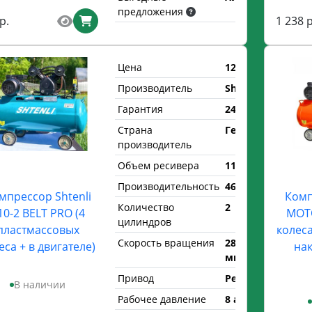
предложения
р.
1 238 р
Цена
1290 р.
Производитель
Shtenli
Гарантия
24 мес.
Страна
Германия
производитель
Объем ресивера
110 л.
Производительность
460 л/мин
мпрессор Shtenli
Комп
Количество
2
10-2 BELT PRO (4
MOTO
цилиндров
пластмассовых
колес
Скорость вращения
2850 об/
еса + в двигателе)
нак
мин
Привод
Ременной
В наличии
Рабочее давление
8 атм.