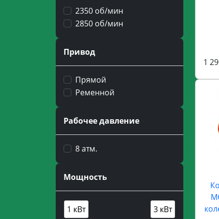
2350 об/мин
2850 об/мин
Привод
1 29
Прямой
Ременной
Рабочее давление
8 атм.
Мощность
Ко
M
кол
1 кВт
3 кВт