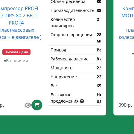
Объем ресивера
80 л.
мпрессор PROFI
Комп
Производительность
380 л/мин
OTORS 80-2 BELT
MOTO
Количество
2
PRO (4
цилиндров
пластмассовых
пл
Скорость вращения
2850 об/
еса + в двигателе )
колеса
мин
Привод
Ременной
Низкая цена
Рабочее давление
8 атм.
В наличии
Мощность
2.5 кВт
Напряжение
220 В
Вес
65 кг
Выгодные
Низкая
предложения
цена
р.
990 р.