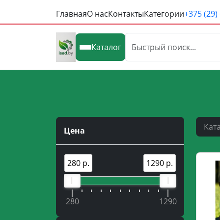
Главная
О нас
Контакты
Категории
+375 (29)
Каталог
Кат
Цена
280 р.
1290 р.
280
1290