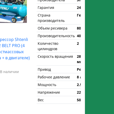
Гарантия
24 мес.
Страна
Германия
производитель
Объем ресивера
80 л.
Производительность
400 л/мин
ессор Shtenli
Количество
2
2 BELT PRO (4
цилиндров
астмассовых
Скорость вращения
2850 об/
 + в двигателе)
мин
Привод
Ременной
В наличии
Рабочее давление
8 атм.
Мощность
2.5 кВт
Напряжение
220 В
Вес
50 кг