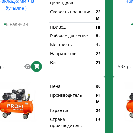
накладками + в
нак
цилиндров
бутылке )
Скорость вращения
2350 об/
мин
В наличии
Привод
Прямой
Рабочее давление
8 атм.
Мощность
1.8 кВт
Напряжение
220 В
Вес
27 кг
р.
632 р.
Цена
900 р.
Производитель
Profi
Motors
Гарантия
24 мес.
Страна
Германия
производитель