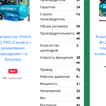
Гарантия
24 мес.
Страна
Германия
производитель
Объем ресивера
50 л.
Производительность
400 л/
мпрессор Shtenli
Компр
мин
-2 PRO (2 колеса с
80-
Количество
2
резиновыми
пл
цилиндров
накладками + в
колеса
Скорость вращения
2850 об/
бутылке)
мин
Привод
Прямой
Хит
Рабочее давление
8 атм.
В наличии
Мощность
2.5 кВт
Напряжение
220 В
Вес
40 кг
Выгодные
Хит