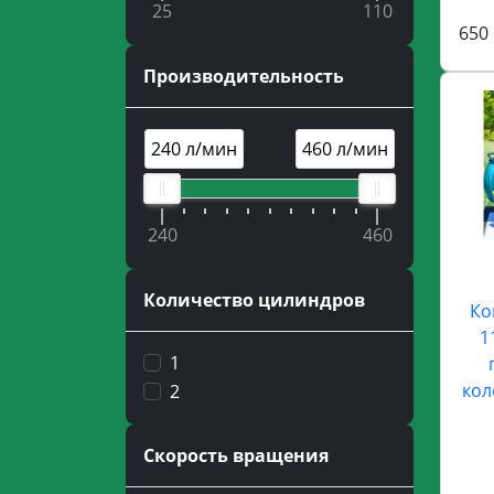
25
110
650 
Производительность
240 л/мин
460 л/мин
240
460
Количество цилиндров
Ко
1
1
кол
2
Скорость вращения