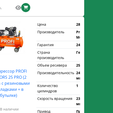
.
Цена
280 р.
Производитель
Profi
Motors
Гарантия
24 мес.
Страна
Германия
производитель
Объем ресивера
25 л.
рессор PROFI
Производительность
240 л/
RS 25 PRO (2
мин
а с резиновыми
Количество
1
ладками + в
цилиндров
бутылке)
Скорость вращения
2350 об/
мин
В наличии
Привод
Прямой