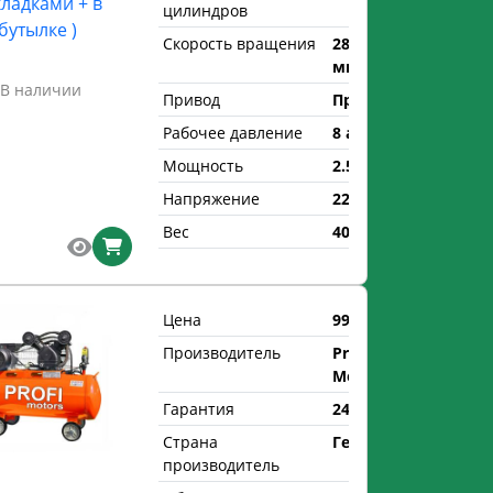
ладками + в
цилиндров
бутылке )
Скорость вращения
2850 об/
мин
В наличии
Привод
Прямой
Рабочее давление
8 атм.
Мощность
2.5 кВт
Напряжение
220 В
Вес
40 кг
Цена
990 р.
Производитель
Profi
Motors
Гарантия
24 мес.
Страна
Германия
производитель