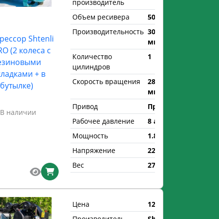
производитель
Объем ресивера
50 л.
Производительность
300 л/
ессор Shtenli
мин
RO (2 колеса с
Количество
1
езиновыми
цилиндров
ладками + в
Скорость вращения
2850 об/
бутылке)
мин
Привод
Прямой
В наличии
Рабочее давление
8 атм.
Мощность
1.8 кВт
Напряжение
220 В
Вес
27 кг
Цена
1238 р.
Производитель
Shtenli