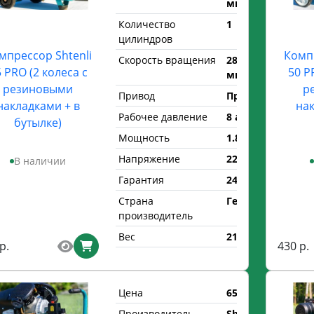
мин
Количество
1
цилиндров
мпрессор Shtenli
Компр
Скорость вращения
2850 об/
 PRO (2 колеса с
50 P
мин
резиновыми
р
Привод
Прямой
накладками + в
нак
Рабочее давление
8 атм.
бутылке)
Мощность
1.8 кВт
Напряжение
220 В
В наличии
Гарантия
24 мес.
Страна
Германия
производитель
Вес
21 кг
р.
430 р.
Цена
650 р.
Производитель
Shtenli