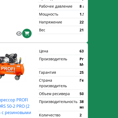
Рабочее давление
8 атм.
Мощность
1.5 кВт
Напряжение
220 В
Вес
21 кг
Цена
632 р.
Производитель
Profi
Motors
Гарантия
25 мес.
Страна
Германия
производитель
Объем ресивера
50 л.
рессор PROFI
Производительность
380 л/
S 50-2 PRO (2
мин
а с резиновыми
Количество
2