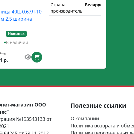
Страна
Беларусь
производитель
лица 40Ц-0.67Л-10
м 2.5 ширина
Новинка
В наличии
2 р.
1 р.
рнет-магазин ООО
Полезные ссылки
мес"
О компании
трация №193543133 от
Политика возврата и обме
2021
Политика персональных д
 64245 от 29.11.2012