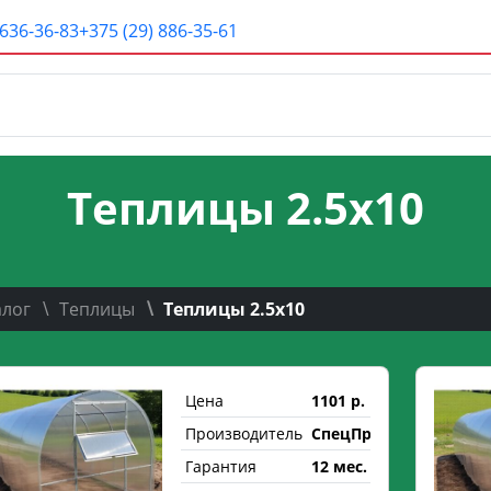
 636-36-83
+375 (29) 886-35-61
Теплицы 2.5х10
алог
Теплицы
Теплицы 2.5х10
Цена
1101 р.
Производитель
СпецПрофРесурс
Гарантия
12 мес.