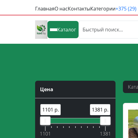
Главная
О нас
Контакты
Категории
+375 (29)
Каталог
Кат
Цена
1101 р.
1381 р.
1101
1381