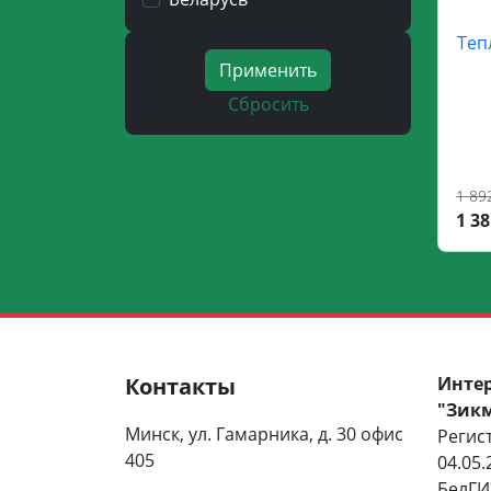
Теп
Применить
Сбросить
1 89
1 38
Контакты
Инте
"Зик
Минск, ул. Гамарника, д. 30 офис
Регис
405
04.05.
БелГИЭ