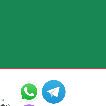
на
анных