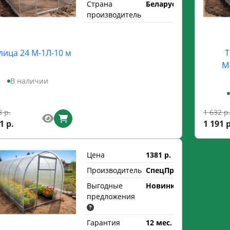
Страна
Беларусь
производитель
лица 24 М-1Л-10 м
Т
М
В наличии
8 р.
1 632 р
1 р.
1 191 р
Цена
1381 р.
Производитель
СпецПрофРесурс
Выгодные
Новинка
предложения
Гарантия
12 мес.