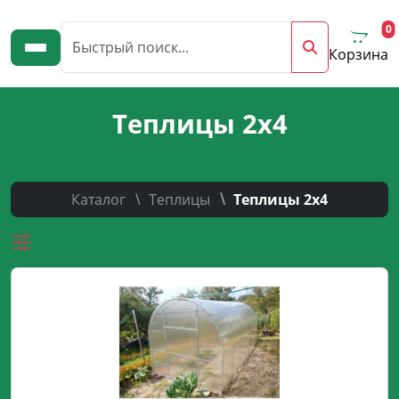
0
Цена
Корзина
686 р.
736 р.
Теплицы 2х4
686
736
Каталог
Теплицы
Теплицы 2х4
Производитель
СпецПрофРесурс
Гарантия
12 мес.