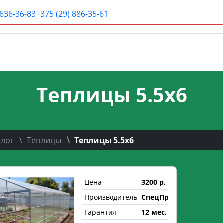
 636-36-83
+375 (29) 886-35-61
Теплицы 5.5х6
алог
Теплицы
Теплицы 5.5х6
Цена
3200 р.
Производитель
СпецПрофРесурс
Гарантия
12 мес.