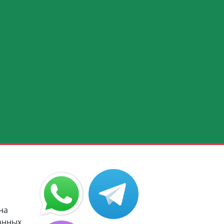
на
анных