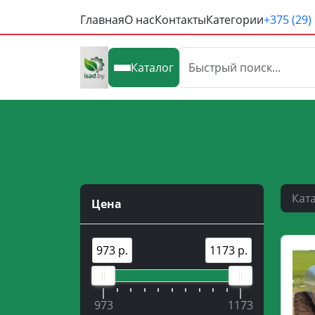
Главная
О нас
Контакты
Категории
+375 (29)
Каталог
Кат
Цена
973 р.
1173 р.
973
1173