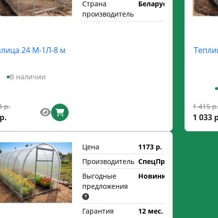
Страна
Беларусь
производитель
лица 24 М-1Л-8 м
Тепли
В наличии
3 р.
1 415 р
р.
1 033 р
Цена
1173 р.
Производитель
СпецПрофРесурс
Выгодные
Новинка
предложения
Гарантия
12 мес.