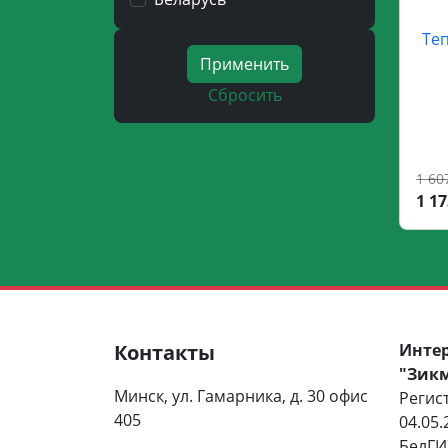
Теп
Применить
Сбросить
1 60
1 17
Контакты
Инте
"Зик
Минск, ул. Гамарника, д. 30 офис
Регис
405
04.05.
БелГИЭ