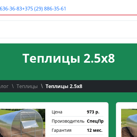
 636-36-83
+375 (29) 886-35-61
Теплицы 2.5х8
алог
Теплицы
Теплицы 2.5х8
Цена
973 р.
Производитель
СпецПрофРесурс
Гарантия
12 мес.