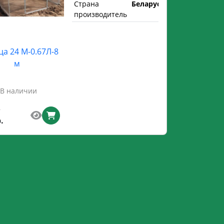
Страна
Беларусь
производитель
ца 24 М-0.67Л-8
м
В наличии
.
.