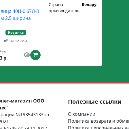
Страна
Беларусь
производитель
лица 40Ц-0.67Л-8
м 2.5 ширина
Новинка
В наличии
7 р.
3 р.
рнет-магазин ООО
Полезные ссылки
мес"
О компании
трация №193543133 от
Политика возврата и обме
2021
Политика персональных д
 64245 от 29.11.2012