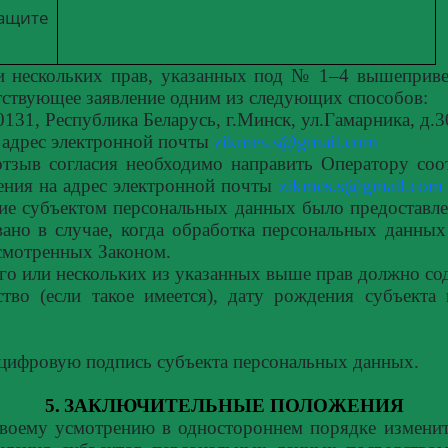
ащите
и нескольких прав, указанных под № 1–4 вышеприве
тствующее заявление одним из следующих способов:
131, Республика Беларусь, г.Минск, ул.Гамарника, д.3
а адрес электронной почты
zikmes.s@gmail.com
отзыв согласия необходимо направить Оператору соо
ения на адрес электронной почты
zikmes.s@gmail.com
сие субъектом персональных данных было предоставл
вано в случае, когда обработка персональных данных
смотренных Законом.
ого или нескольких из указанных выше прав должно со
тво (если такое имеется), дату рождения субъекта
цифровую подпись субъекта персональных данных.
5.
ЗАКЛЮЧИТЕЛЬНЫЕ ПОЛОЖЕНИЯ
своему усмотрению в одностороннем порядке изменит