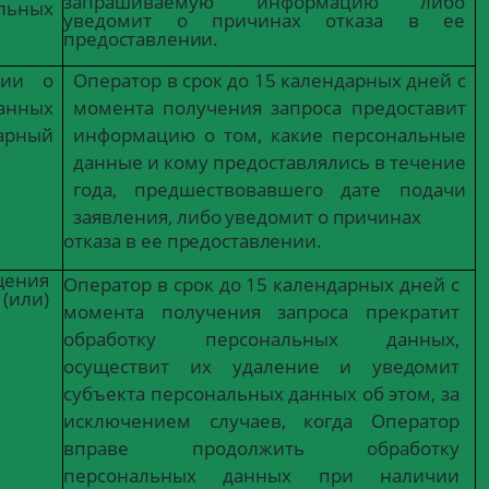
запрашиваемую
информацию
либо
льных
уведомит о причинах отказа в
ее
предоставлении.
ции о
Оператор в срок до 15 календарных дней с
анных
момента
получения
запроса
предоставит
арный
информацию о том, какие персональные
данные
и
кому
предоставлялись
в
течение
года, предшествовавшего дате подачи
заявления,
либо
уведомит
о
причинах
отказа
в
ее
предоставлении.
ения
Оператор
в
срок
до
15
календарных
дней с
 (или)
момента получения запроса прекратит
обработку персональных данных,
осуществит
их
удаление
и
уведомит
субъекта персональных данных об этом, за
исключением
случаев,
когда
Оператор
вправе продолжить обработку
персональных
данных
при
наличии