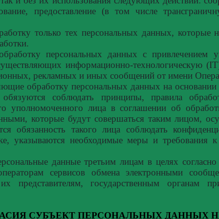
так и без их использования следующих действий: сбо
рование, предоставление (в том числе трансграни
работку только тех персональных данных, которые 
аботки.
 обработку персональных данных с привлечением у
существляющих информационно-технологическую (IT
ционных, рекламных и иных сообщений от имени Опера
яющие обработку персональных данных на основании 
 обязуются соблюдать принципы, правила обраб
го уполномоченного лица в соглашении об обработ
анными, которые будут совершаться таким лицом, о
ется обязанность такого лица соблюдать конфиденци
ке, указываются необходимые меры и требования к
ерсональные данные третьим лицам в целях согласн
 операторам сервисов обмена электронными сообщ
их представителям, государственным органам пр
.
АСИЯ СУБЪЕКТ ПЕРСОНАЛЬНЫХ ДАННЫХ Н