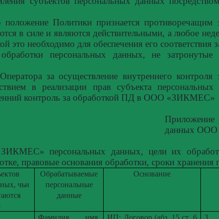
мления субъектов персональных данных посредство
бо положение Политики признается противоречащим з
ются в силе и являются действительными, а любое нед
ой это необходимо для обеспечения его соответствия з
обработки персональных данных, не затронутые 
.
Оператора за осуществление внутреннего контроля 
ствием в реализации прав субъекта персональных
ренний контроль за обработкой ПД в ООО «ЗИКМЕС»
Приложение
данных ОО
ЗИКМЕС» персональных данных, цели их обработки
отке, правовые основания обработки, сроки хранения
ъектов
Обрабатываемые
Основание
ных, чьи
персональные
гаются
данные
е
Фамилия, имя,
ИП: Договор (абз. 15 ст. 6
3