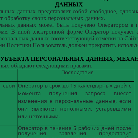
ДАННЫХ
альных данных представляет собой свободное, одноз
ет обработку своих персональных данных.
альных данных может быть получено Оператором в п
рме. В иной электронной форме Оператор получает с
рсональных данных соответствующей отметки на Сайт
ями Политики Пользователь должен прекратить использ
СУБЪЕКТА ПЕРСОНАЛЬНЫХ ДАННЫХ, МЕХА
ных обладают следующими правами:
После
дст
вия
свои
Оператор
в
срок
до
15
календарных
дней с
момента получения запроса внесет
изменения в персональные данные, если
они являются неполными, устаревшими
или
неточными.
Оператор
в
течение
5
рабочих
дней
после
получения заявления предоставит