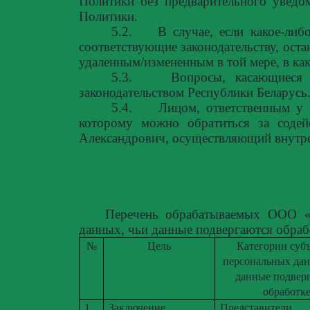
Политики без предварительного уведо
Политики.
5.2.
В случае, если какое-ли
соответствующие законодательству, оста
удаленным/измененным в той мере, в как
5.3.
Вопросы, касающиеся 
законодательством Республики Беларусь
5.4.
Лицом, ответственным у 
которому можно обратиться за содей
Александрович, осуществляющий внут
Перечень обрабатываемых ООО «
данных, чьи данные подвергаются обраб
№
Цель
Категории суб
персональных дан
данные подвер
обработк
1
Заключение,
Представители