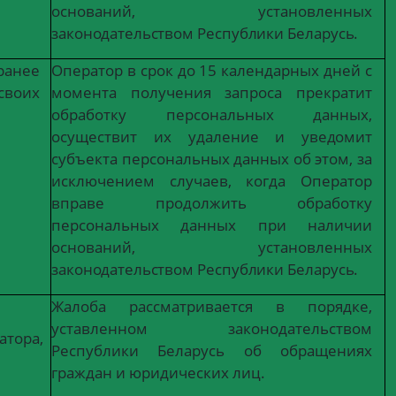
оснований, установленных
законодательством
Республики
Беларусь.
ранее
Оператор
в
срок
до
15
календарных
дней с
своих
момента получения запроса прекратит
обработку персональных данных,
осуществит
их
удаление
и
уведомит
субъекта персональных данных об этом, за
исключением
случаев,
когда
Оператор
вправе продолжить обработку
персональных
данных
при
наличии
оснований, установленных
законодательством
Республики
Беларусь.
Жалоба рассматривается в порядке,
уставленном законодательством
атора,
Республики
Беларусь
об
обращениях
граждан и юридических лиц.