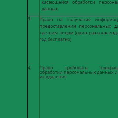
касающейся
обработки
персона
данных
3.
Право на получение информа
предоставлении
персональных
д
третьим лицам (один раз в
календ
год
бесплатно)
Право требовать прекращ
4.
обработки
персональных
данных
и
их удаления