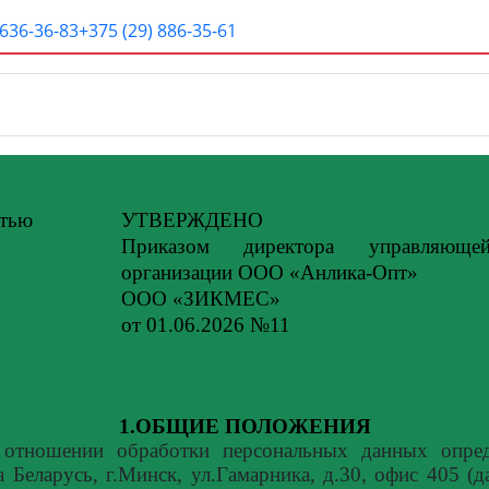
 636-36-83
+375 (29) 886-35-61
стью
УТВЕРЖДЕНО
Приказом директора управляюще
организации ООО «Анлика-Опт»
ООО «ЗИКМЕС»
от 01.06.2026 №11
1.ОБЩИЕ ПОЛОЖЕНИЯ
 отношении обработки персональных данных опр
 Беларусь, г.Минск, ул.Гамарника, д.30, офис 405 (